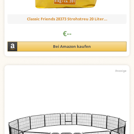
Classic Friends 28373 Strohstreu 20 Liter...
€
--
Bei Amazon kaufen