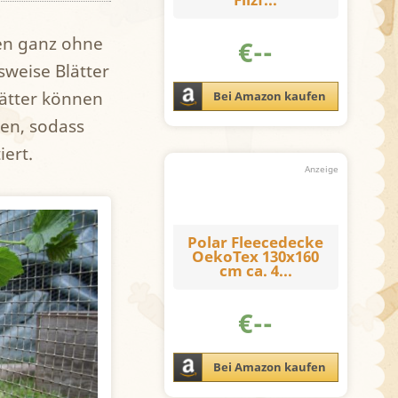
hen ganz ohne
€
--
weise Blätter
ätter können
Bei Amazon kaufen
en, sodass
iert.
Polar Fleecedecke
OekoTex 130x160
cm ca. 4...
€
--
Bei Amazon kaufen