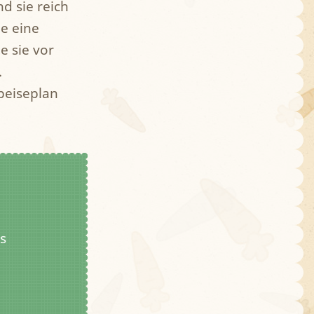
d sie reich
ie eine
 sie vor
.
peiseplan
s