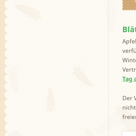
Blä
Apfe
verfü
Wint
Vert
Tag 
Der 
nich
frei