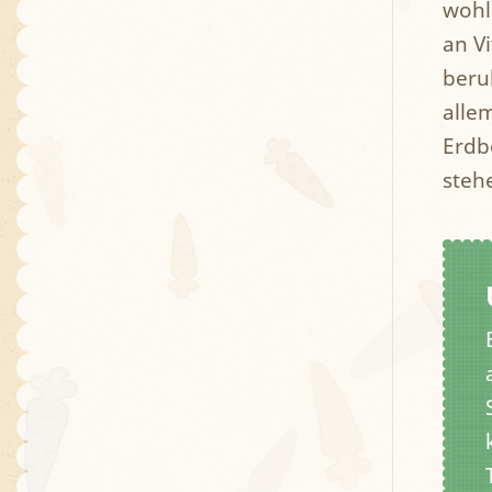
wohl
an Vi
beru
alle
Erdb
steh