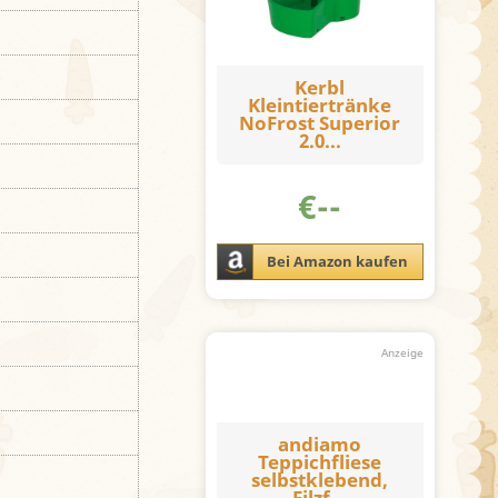
Kerbl
Kleintiertränke
NoFrost Superior
2.0...
€
--
Bei Amazon kaufen
andiamo
Teppichfliese
selbstklebend,
Filzf...