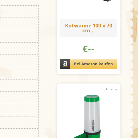
Kotwanne 100 x 70
cm...
€
--
Bei Amazon kaufen