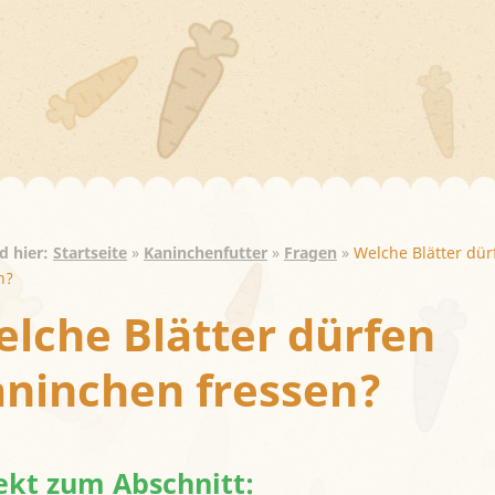
nd hier:
Startseite
»
Kaninchenfutter
»
Fragen
»
Welche Blätter dü
n?
lche Blätter dürfen
ninchen fressen?
ekt zum Abschnitt: