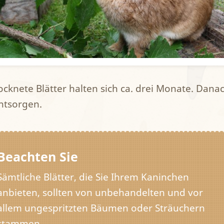
cknete Blätter halten sich ca. drei Monate. Danac
entsorgen.
Beachten Sie
Sämtliche Blätter, die Sie Ihrem Kaninchen
anbieten, sollten von unbehandelten und vor
allem ungespritzten Bäumen oder Sträuchern
stammen.