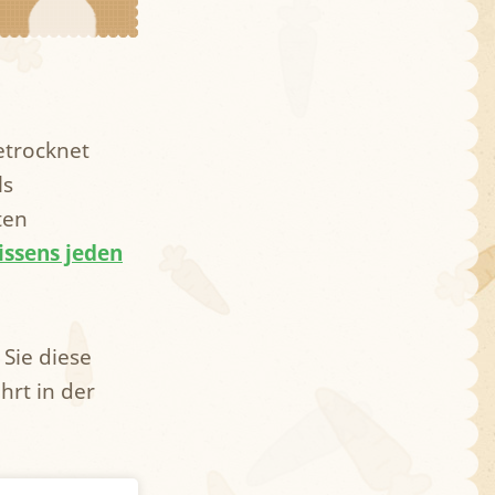
etrocknet
ls
ten
issens jeden
 Sie diese
rt in der