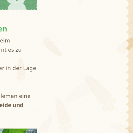
en
beim
t es zu
r in der Lage
blemen eine
eide und