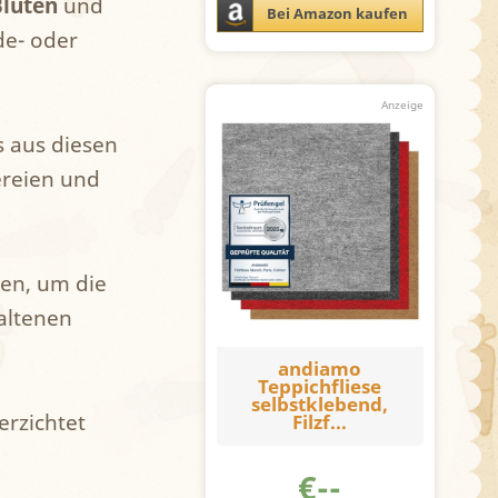
Blüten
und
Bei Amazon kaufen
de- oder
s aus diesen
ereien und
den, um die
altenen
andiamo
Teppichfliese
selbstklebend,
erzichtet
Filzf...
€
--