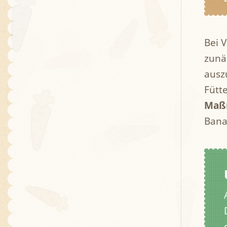
Bei 
zunä
ausz
Fütte
Maß
Bana