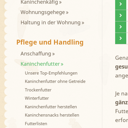
Kaninchenkäfig
Wohnungsgehege
Haltung in der Wohnung
Pflege und Handling
Anschaffung
Gena
Kaninchenfutter
gesu
Unsere Top-Empfehlungen
ange
Kaninchenfutter ohne Getreide
Trockenfutter
Je n
Winterfutter
gänz
Kaninchenfutter herstellen
Futt
Kaninchensnacks herstellen
erfo
Futterlisten