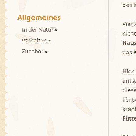
des 
Allgemeines
Vielf
In der Natur
nich
Verhalten
Haus
Zubehör
das 
Hier
ents
dies
körp
kran
Fütt