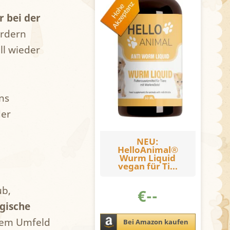
r bei der
ordern
ll wieder
ns
der
NEU:
HelloAnimal®
Wurm Liquid
vegan für Ti...
ub,
€
--
rgische
 dem Umfeld
Bei Amazon kaufen