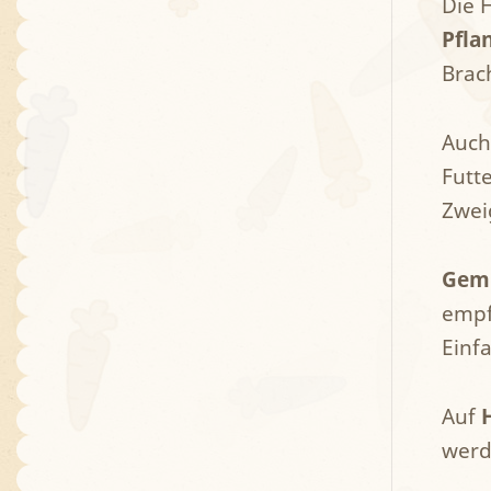
Die 
Pfla
Brac
Auch
Futt
Zwei
Gemü
empf
Einf
Auf
werd