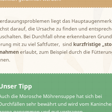
Verdauungsproblemen liegt das Hauptaugenmerk
chst darauf, die Ursache zu finden und entsprec
uschalten. Bei Durchfall ohne erkennbaren Grund
rung mit zu viel Saftfutter, sind
kurzfristige „st
nahmen
erlaubt, zum Beispiel durch die Fütteru
nen.
Unser Tipp
Auch die Morosche Möhrensuppe hat sich bei
Durchfällen sehr bewährt und wird vom Kaninch
gerne genommen und gut vertragen.