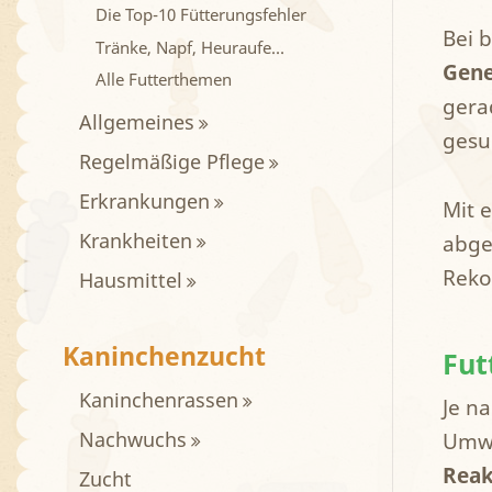
Die Top-10 Fütterungsfehler
Bei 
Tränke, Napf, Heuraufe…
Gen
Alle Futterthemen
gera
Allgemeines
gesu
Regelmäßige Pflege
Erkrankungen
Mit 
Krankheiten
abge
Reko
Hausmittel
Kaninchenzucht
Fut
Kaninchenrassen
Je n
Nachwuchs
Umwe
Reak
Zucht