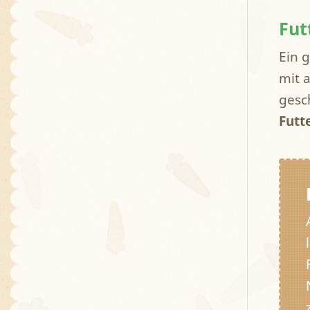
Fut
Ein 
mit 
gesc
Futt