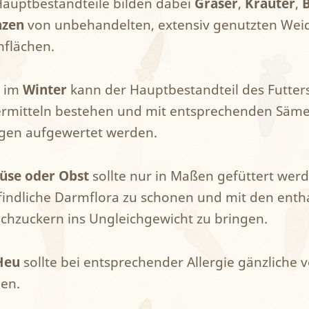
Hauptbestandteile bilden dabei
Gräser
,
Kräuter
,
nzen
von unbehandelten, extensiv genutzten Wei
hflächen.
 im
Winter
kann der Hauptbestandteil des Futter
ermitteln bestehen und mit entsprechenden Säm
gen aufgewertet werden.
se oder Obst
sollte nur in Maßen gefüttert wer
indliche Darmflora zu schonen und mit den enth
achzuckern ins Ungleichgewicht zu bringen.
Heu
sollte bei entsprechender Allergie gänzliche v
en.