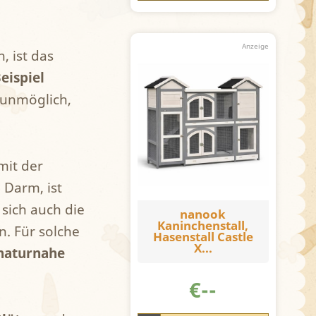
, ist das
eispiel
s unmöglich,
mit der
 Darm, ist
 sich auch die
nanook
Kaninchenstall,
n. Für solche
Hasenstall Castle
X...
naturnahe
€
--