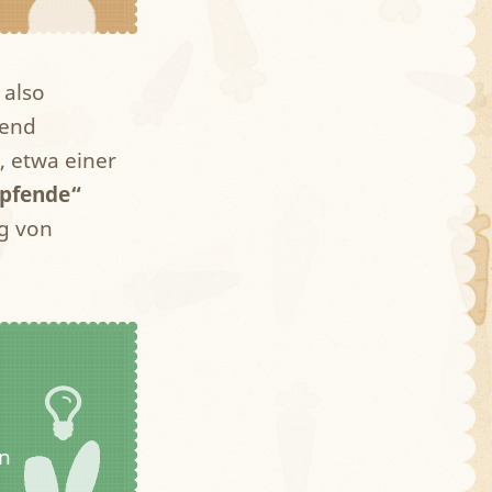
 also
hend
, etwa einer
opfende“
ng von
en