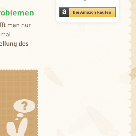
problemen
Bei Amazon kaufen
fft man nur
nmal
llung des