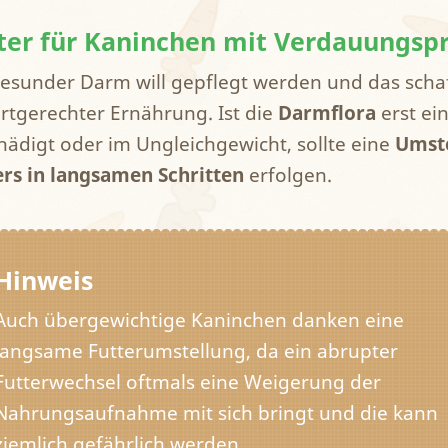
ter für Kaninchen mit Verdauungs
gesunder Darm will gepflegt werden und das scha
artgerechter Ernährung. Ist die
Darmflora
erst ei
hädigt oder im Ungleichgewicht, sollte eine
Umste
ers in langsamen Schritten
erfolgen.
Hinweis
Auch übergewichtige Kaninchen danken eine
langsame Futterumstellung, da ein abrupter
Futterwechsel oftmals eine Weigerung der
Nahrungsaufnahme mit sich bringt und die kann
ziemlich gefährlich werden.