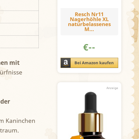
Resch Nr11
Nagerhöhle XL
naturbelassenes
M...
€
--
en mit
Bei Amazon kaufen
dürfnisse
oder
eim Kaninchen
itraum.