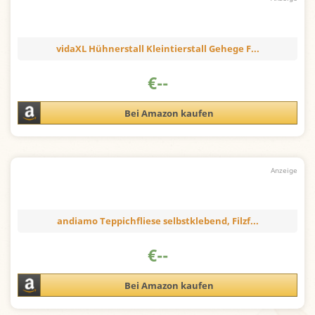
vidaXL Hühnerstall Kleintierstall Gehege F...
€
--
Bei Amazon kaufen
andiamo Teppichfliese selbstklebend, Filzf...
€
--
Bei Amazon kaufen