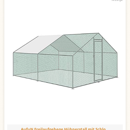
AufuN Freilaufgehege Hühnerstall mit Schlo...