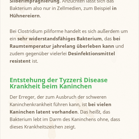
Silberimprägnierung
. Anzüchten lässt sich das
Bakterium also nur in Zellmedien, zum Beispiel
in
Hühnereiern
.
Bei Clostridium piliforme handelt es sich außerdem um
ein
sehr widerstandsfähiges Bakterium
, das
bei
Raumtemperatur jahrelang überleben kann
und
zudem gegenüber vielerlei
Desinfektionsmittel
resistent
ist.
Entstehung der Tyzzer`s Disease
Krankheit beim Kaninchen
Der Erreger, der zum Ausbruch der schweren
Kaninchenkrankheit führen kann, ist
bei vielen
Kaninchen latent vorhanden
. Das heißt, das
Bakterium lebt im Darm des Kaninchens ohne, dass
dieses Krankheitszeichen zeigt.