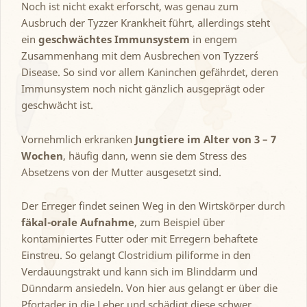
Noch ist nicht exakt erforscht, was genau zum
Ausbruch der Tyzzer Krankheit führt, allerdings steht
ein
geschwächtes Immunsystem
in engem
Zusammenhang mit dem Ausbrechen von Tyzzer´s
Disease. So sind vor allem Kaninchen gefährdet, deren
Immunsystem noch nicht gänzlich ausgeprägt oder
geschwächt ist.
Vornehmlich erkranken
Jungtiere im Alter von 3 – 7
Wochen
, häufig dann, wenn sie dem Stress des
Absetzens von der Mutter ausgesetzt sind.
Der Erreger findet seinen Weg in den Wirtskörper durch
fäkal-orale Aufnahme
, zum Beispiel über
kontaminiertes Futter oder mit Erregern behaftete
Einstreu. So gelangt Clostridium piliforme in den
Verdauungstrakt und kann sich im Blinddarm und
Dünndarm ansiedeln. Von hier aus gelangt er über die
Pfortader in die Leber und schädigt diese schwer.