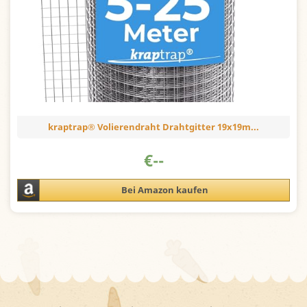
kraptrap® Volierendraht Drahtgitter 19x19m...
€
--
Bei Amazon kaufen