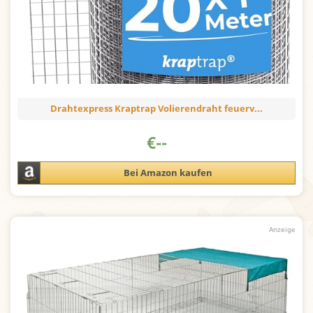
Drahtexpress Kraptrap Volierendraht feuerv...
€
--
Bei Amazon kaufen