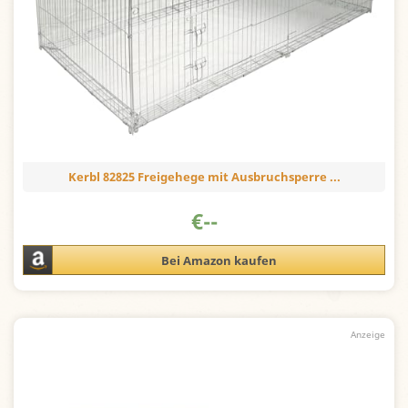
Kerbl 82825 Freigehege mit Ausbruchsperre ...
€
--
Bei Amazon kaufen