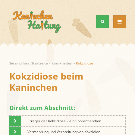
MENÜ
UND
WIDGETS
Sie sind hier:
Startseite
»
Krankheiten
»
Kokzidiose
Kokzidiose beim
Kaninchen
Direkt zum Abschnitt:
Erreger der Kokzidiose – ein Sporentierchen
Vermehrung und Verbreitung von Kokzidien