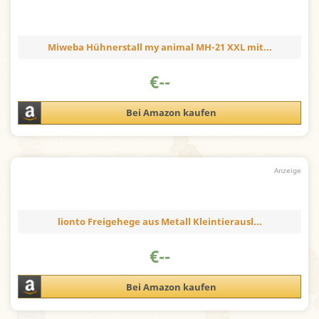
Miweba Hühnerstall my animal MH-21 XXL mit...
€
--
Bei Amazon kaufen
lionto Freigehege aus Metall Kleintierausl...
€
--
Bei Amazon kaufen