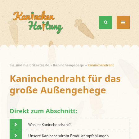
MENÜ
UND
WIDGETS
Sie sind hier:
Startseite
»
Kaninchengehege
»
Kaninchendraht
Kaninchendraht für das
große Außengehege
Direkt zum Abschnitt:
Was ist Kaninchendraht?
Unsere Kaninchendraht Produktempfehlungen