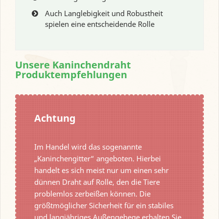
Auch Langlebigkeit und Robustheit
spielen eine entscheidende Rolle
Unsere Kaninchendraht
Produktempfehlungen
Achtung
Im Handel wird das sogenannte
„Kaninchengitter“ angeboten. Hierbei
handelt es sich meist nur um einen sehr
dünnen Draht auf Rolle, den die Tiere
problemlos zerbeißen können. Die
größtmöglicher Sicherheit für ein stabiles
und langjähriges Außengehege erhalten Sie