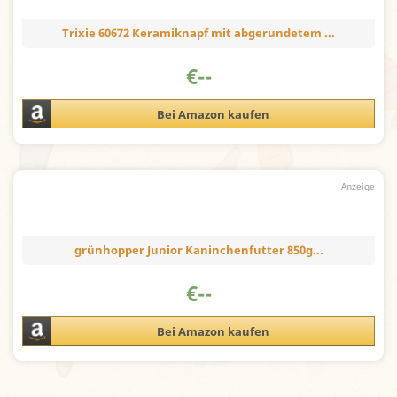
Trixie 60672 Keramiknapf mit abgerundetem ...
€
--
Bei Amazon kaufen
grünhopper Junior Kaninchenfutter 850g...
€
--
Bei Amazon kaufen