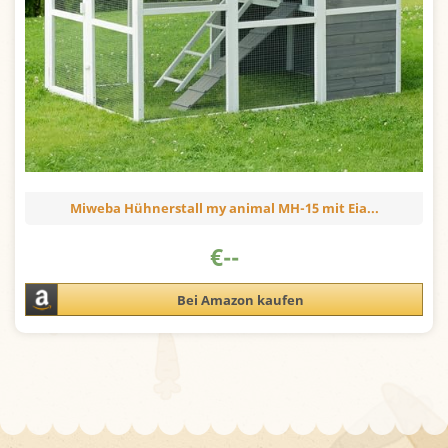
Miweba Hühnerstall my animal MH-15 mit Eia...
€
--
Bei Amazon kaufen